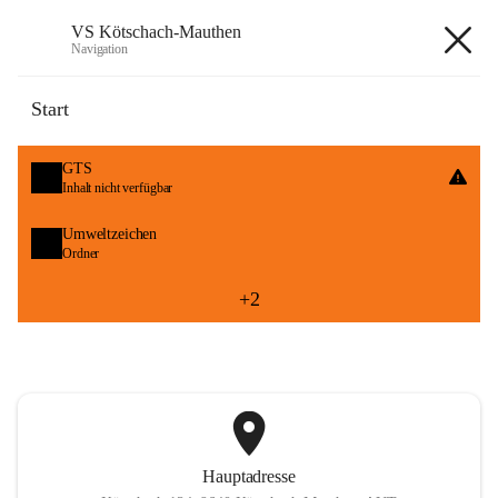
VS Kötschach-Mauthen
Navigation
VS Kötschach-Mauthen
Start
öffnet
GTS
in
Inhalt nicht verfügbar
neuem
Tab
öffnet
Umweltzeichen
in
Ordner
neuem
Tab
+2
Hauptadresse