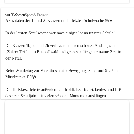
Persönlichkeiten heranwachsen. Wir begleiten unsere 
Schülerinnen und Schüler mit Respekt, Wertschätzung und 
Freude am gemeinsamen Lernen.
V
vor 3 Wochen
Sport & Freizeit
S
Aktivitäten der 1. und 2. Klassen in der letzten Schulwoche
 🎒☀️
K
ö
In der letzten Schulwoche war noch einiges los an unserer Schule!
Umweltbewusstsein – Verantwortung für unsere Zukunft
t
s
Die Klassen 1b, 2a und 2b verbrachten einen schönen Ausflug zum 
Wir fördern ein achtsames und nachhaltiges Denken und 
c
„Zahrer Teich“ im Einsiedlwald und genossen die gemeinsame Zeit in 
h
Handeln. 
a
der Natur. 
Die Kinder lernen, ihre Umwelt bewusst wahrzunehmen, zu 
c
schützen und Verantwortung für Natur und Mitmenschen zu 
h
Beim Wandertag zur Valentin standen Bewegung, Spiel und Spaß im 
-
übernehmen. Durch Projekte, Naturerfahrungen und einen 
Mittelpunkt. 🚶‍♀️🎲
M
sorgsamen Umgang mit Ressourcen entwickeln sie ein 
a
Die 1b-Klasse feierte außerdem ein fröhliches Buchstabenfest und ließ 
Verständnis für ökologische Zusammenhänge und 
u
t
das erste Schuljahr mit vielen schönen Momenten ausklingen. 
nachhaltige Lebensweisen.
h
e
n
Sport – Bewegung als Grundlage des Lernens
Bewegung ist ein zentraler Bestandteil unseres Schulalltags. 