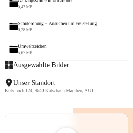
Ganztagsschule Informationen
Ich möchte Sie einladen, unsere Arbeit auf der Website 
0,43 MB
unserer Schule kennenzulernen und Aktuelles zu erfahren!
Schulordnung + Ansuchen um Freistellung
Schulleiterin
0,28 MB
Susanne Kofler-Heyrowsky
Umweltzeichen
5,67 MB
Ausgewählte Bilder
Unser Standort
Kötschach 124, 9640 Kötschach-Mauthen, AUT