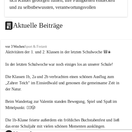
sich Kinder geborgen fühlen, ihre Fähigkeiten entdecken 
und zu selbstbewussten, verantwortungsvollen 
Persönlichkeiten heranwachsen. Wir begleiten unsere 
Schülerinnen und Schüler mit Respekt, Wertschätzung und 
Aktuelle Beiträge
Freude am gemeinsamen Lernen.
V
vor 3 Wochen
Sport & Freizeit
Umweltbewusstsein – Verantwortung für unsere Zukunft
S
Aktivitäten der 1. und 2. Klassen in der letzten Schulwoche
 🎒☀️
K
Wir fördern ein achtsames und nachhaltiges Denken und 
ö
In der letzten Schulwoche war noch einiges los an unserer Schule!
Handeln. 
t
s
Die Kinder lernen, ihre Umwelt bewusst wahrzunehmen, zu 
Die Klassen 1b, 2a und 2b verbrachten einen schönen Ausflug zum 
c
schützen und Verantwortung für Natur und Mitmenschen zu 
„Zahrer Teich“ im Einsiedlwald und genossen die gemeinsame Zeit in 
h
übernehmen. Durch Projekte, Naturerfahrungen und einen 
a
der Natur. 
c
sorgsamen Umgang mit Ressourcen entwickeln sie ein 
h
Beim Wandertag zur Valentin standen Bewegung, Spiel und Spaß im 
Verständnis für ökologische Zusammenhänge und 
-
Mittelpunkt. 🚶‍♀️🎲
nachhaltige Lebensweisen.
M
a
Die 1b-Klasse feierte außerdem ein fröhliches Buchstabenfest und ließ 
u
t
das erste Schuljahr mit vielen schönen Momenten ausklingen. 
Sport – Bewegung als Grundlage des Lernens
h