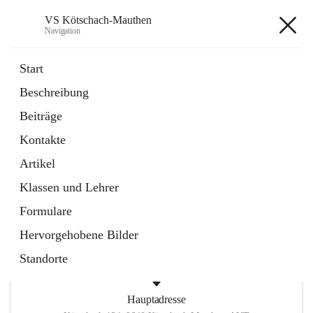
VS Kötschach-Mauthen
Navigation
VS Kötschach-Mauthen
Start
Beschreibung
öffnet
GTS
Beiträge
in
Inhalt nicht verfügbar
neuem
Kontakte
Tab
öffnet
Umweltzeichen
in
Ordner
Artikel
neuem
Tab
Klassen und Lehrer
+2
Formulare
Hervorgehobene Bilder
Standorte
Hauptadresse