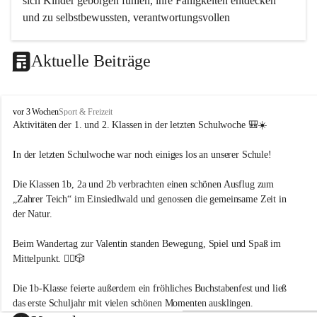
sich Kinder geborgen fühlen, ihre Fähigkeiten entdecken 
und zu selbstbewussten, verantwortungsvollen 
Persönlichkeiten heranwachsen. Wir begleiten unsere 
Schülerinnen und Schüler mit Respekt, Wertschätzung und 
Aktuelle Beiträge
Freude am gemeinsamen Lernen.
V
vor 3 Wochen
Sport & Freizeit
Umweltbewusstsein – Verantwortung für unsere Zukunft
S
Aktivitäten der 1. und 2. Klassen in der letzten Schulwoche
 🎒☀️
K
Wir fördern ein achtsames und nachhaltiges Denken und 
ö
In der letzten Schulwoche war noch einiges los an unserer Schule!
Handeln. 
t
s
Die Kinder lernen, ihre Umwelt bewusst wahrzunehmen, zu 
Die Klassen 1b, 2a und 2b verbrachten einen schönen Ausflug zum 
c
schützen und Verantwortung für Natur und Mitmenschen zu 
„Zahrer Teich“ im Einsiedlwald und genossen die gemeinsame Zeit in 
h
übernehmen. Durch Projekte, Naturerfahrungen und einen 
a
der Natur. 
c
sorgsamen Umgang mit Ressourcen entwickeln sie ein 
h
Beim Wandertag zur Valentin standen Bewegung, Spiel und Spaß im 
Verständnis für ökologische Zusammenhänge und 
-
Mittelpunkt. 🚶‍♀️🎲
nachhaltige Lebensweisen.
M
a
Die 1b-Klasse feierte außerdem ein fröhliches Buchstabenfest und ließ 
u
t
das erste Schuljahr mit vielen schönen Momenten ausklingen. 
Sport – Bewegung als Grundlage des Lernens
h