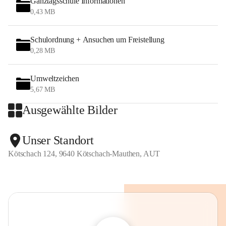
Ganztagsschule Informationen
Ich möchte Sie einladen, unsere Arbeit auf der Website 
0,43 MB
unserer Schule kennenzulernen und Aktuelles zu erfahren!
Schulordnung + Ansuchen um Freistellung
Schulleiterin
0,28 MB
Susanne Kofler-Heyrowsky
Umweltzeichen
5,67 MB
Ausgewählte Bilder
Unser Standort
Kötschach 124, 9640 Kötschach-Mauthen, AUT