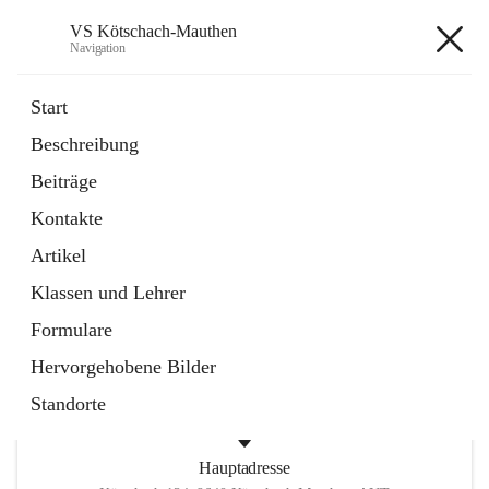
VS Kötschach-Mauthen
Navigation
VS Kötschach-Mauthen
Start
Beschreibung
öffnet
GTS
Beiträge
in
Inhalt nicht verfügbar
neuem
Kontakte
Tab
öffnet
Umweltzeichen
in
Ordner
Artikel
neuem
Tab
Klassen und Lehrer
+2
Formulare
Hervorgehobene Bilder
Standorte
Hauptadresse