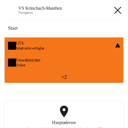
VS Kötschach-Mauthen
Navigation
VS Kötschach-Mauthen
Start
öffnet
GTS
in
Inhalt nicht verfügbar
neuem
Tab
öffnet
Umweltzeichen
in
Ordner
neuem
Tab
+2
Hauptadresse