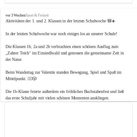
Persönlichkeiten heranwachsen. Wir begleiten unsere 
Schülerinnen und Schüler mit Respekt, Wertschätzung und 
Freude am gemeinsamen Lernen.
V
vor 3 Wochen
Sport & Freizeit
S
Aktivitäten der 1. und 2. Klassen in der letzten Schulwoche
 🎒☀️
K
ö
In der letzten Schulwoche war noch einiges los an unserer Schule!
Umweltbewusstsein – Verantwortung für unsere Zukunft
t
s
Die Klassen 1b, 2a und 2b verbrachten einen schönen Ausflug zum 
Wir fördern ein achtsames und nachhaltiges Denken und 
c
„Zahrer Teich“ im Einsiedlwald und genossen die gemeinsame Zeit in 
h
Handeln. 
a
der Natur. 
Die Kinder lernen, ihre Umwelt bewusst wahrzunehmen, zu 
c
schützen und Verantwortung für Natur und Mitmenschen zu 
h
Beim Wandertag zur Valentin standen Bewegung, Spiel und Spaß im 
-
übernehmen. Durch Projekte, Naturerfahrungen und einen 
Mittelpunkt. 🚶‍♀️🎲
M
sorgsamen Umgang mit Ressourcen entwickeln sie ein 
a
Die 1b-Klasse feierte außerdem ein fröhliches Buchstabenfest und ließ 
Verständnis für ökologische Zusammenhänge und 
u
t
das erste Schuljahr mit vielen schönen Momenten ausklingen. 
nachhaltige Lebensweisen.
h
e
n
Sport – Bewegung als Grundlage des Lernens
Bewegung ist ein zentraler Bestandteil unseres Schulalltags. 