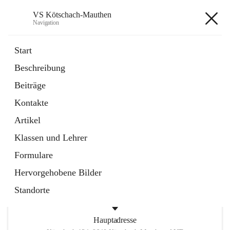
VS Kötschach-Mauthen
Navigation
VS Kötschach-Mauthen
Start
Beschreibung
öffnet
GTS
Beiträge
in
Inhalt nicht verfügbar
neuem
Kontakte
Tab
öffnet
Umweltzeichen
in
Ordner
Artikel
neuem
Tab
Klassen und Lehrer
+2
Formulare
Hervorgehobene Bilder
Standorte
Hauptadresse