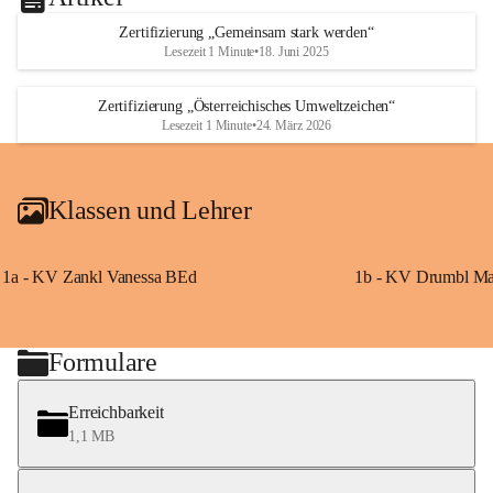
Gemeinschaft – miteinander und voneinander lernen
Zertifizierung „Gemeinsam stark werden“
Lesezeit 1 Minute
•
18. Juni 2025
Ein respektvolles Miteinander prägt unser Schulleben. 
Wir fördern Zusammenarbeit, Toleranz und gegenseitige 
Zertifizierung „Österreichisches Umweltzeichen“
Unterstützung. Lehrpersonen, Eltern und Kinder arbeiten 
Lesezeit 1 Minute
•
24. März 2026
partnerschaftlich zusammen und gestalten gemeinsam eine 
positive, vertrauensvolle Schulatmosphäre.
Klassen und Lehrer
Unsere Ziele:
1a - KV Zankl Vanessa BEd
1b - KV Drumbl Ma
Saubere Gemeinde
Müll vermeiden
Herzenssache: Erste-Hilfe-Maßnahmen erlernen
Formulare
Gemeinsam stark werden
Mobilitätsworkshops, sichere Schulwege, 
Erreichbarkeit
Radworkshops
1,1 MB
Inklusion leben