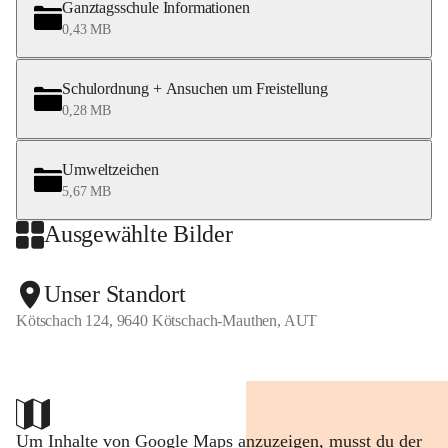
Ganztagsschule Informationen
Ich möchte Sie einladen, unsere Arbeit auf der Website 
0,43 MB
unserer Schule kennenzulernen und Aktuelles zu erfahren!
Schulordnung + Ansuchen um Freistellung
Schulleiterin
0,28 MB
Susanne Kofler-Heyrowsky
Umweltzeichen
5,67 MB
Ausgewählte Bilder
Unser Standort
Kötschach 124, 9640 Kötschach-Mauthen, AUT
Um Inhalte von Google Maps anzuzeigen, musst du der