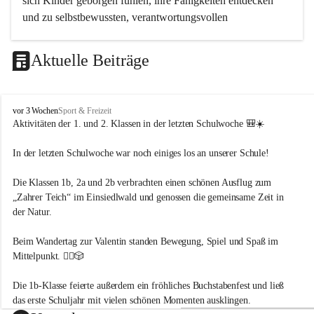
sich Kinder geborgen fühlen, ihre Fähigkeiten entdecken 
und zu selbstbewussten, verantwortungsvollen 
Persönlichkeiten heranwachsen. Wir begleiten unsere 
Schülerinnen und Schüler mit Respekt, Wertschätzung und 
Aktuelle Beiträge
Freude am gemeinsamen Lernen.
V
vor 3 Wochen
Sport & Freizeit
Umweltbewusstsein – Verantwortung für unsere Zukunft
S
Aktivitäten der 1. und 2. Klassen in der letzten Schulwoche
 🎒☀️
K
Wir fördern ein achtsames und nachhaltiges Denken und 
ö
In der letzten Schulwoche war noch einiges los an unserer Schule!
Handeln. 
t
s
Die Kinder lernen, ihre Umwelt bewusst wahrzunehmen, zu 
Die Klassen 1b, 2a und 2b verbrachten einen schönen Ausflug zum 
c
schützen und Verantwortung für Natur und Mitmenschen zu 
„Zahrer Teich“ im Einsiedlwald und genossen die gemeinsame Zeit in 
h
übernehmen. Durch Projekte, Naturerfahrungen und einen 
a
der Natur. 
c
sorgsamen Umgang mit Ressourcen entwickeln sie ein 
h
Beim Wandertag zur Valentin standen Bewegung, Spiel und Spaß im 
Verständnis für ökologische Zusammenhänge und 
-
Mittelpunkt. 🚶‍♀️🎲
nachhaltige Lebensweisen.
M
a
Die 1b-Klasse feierte außerdem ein fröhliches Buchstabenfest und ließ 
u
t
das erste Schuljahr mit vielen schönen Momenten ausklingen. 
Sport – Bewegung als Grundlage des Lernens
h